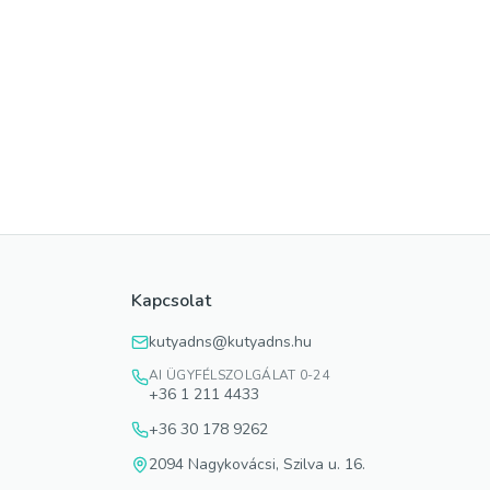
Kapcsolat
kutyadns@kutyadns.hu
AI ÜGYFÉLSZOLGÁLAT 0-24
+36 1 211 4433
+36 30 178 9262
2094 Nagykovácsi, Szilva u. 16.