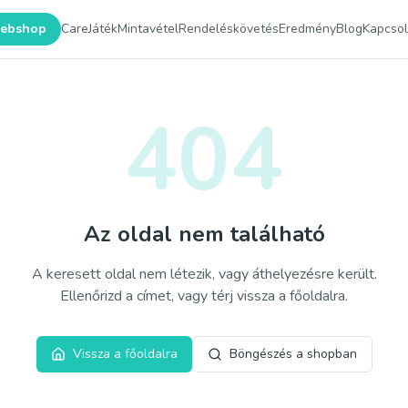
ebshop
Care
Játék
Mintavétel
Rendeléskövetés
Eredmény
Blog
Kapcsol
404
Az oldal nem található
A keresett oldal nem létezik, vagy áthelyezésre került.
Ellenőrizd a címet, vagy térj vissza a főoldalra.
Vissza a főoldalra
Böngészés a shopban