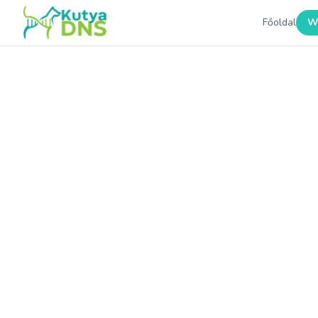
Főoldal
W