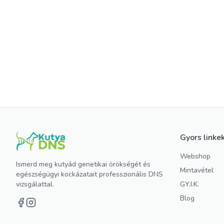
Gyors linke
Webshop
Ismerd meg kutyád genetikai örökségét és
Mintavétel
egészségügyi kockázatait professzionális DNS
vizsgálattal.
GY.I.K.
Blog