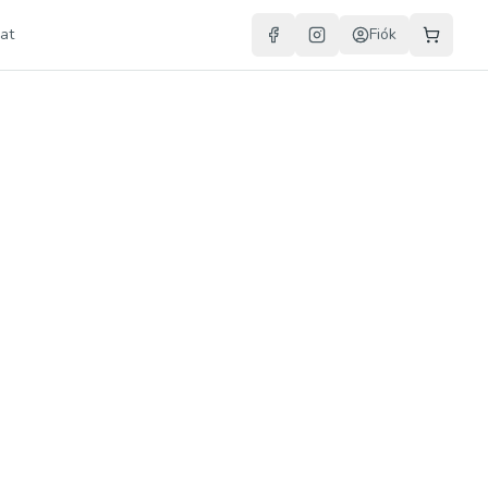
at
Fiók